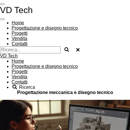
Vai
VD Tech
al
contenuto
principale
Home
Progettazione e disegno tecnico
Progetti
Vendita
Contatti
VD Tech
Home
Progettazione e disegno tecnico
Progetti
Vendita
Contatti
Ricerca
Progettazione meccanica e disegno tecnico