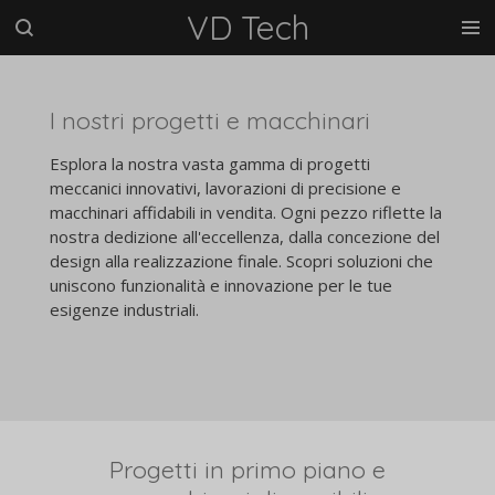
VD Tech
Vai
al
contenuto
principale
I nostri progetti e macchinari
Esplora la nostra vasta gamma di progetti
meccanici innovativi, lavorazioni di precisione e
macchinari affidabili in vendita. Ogni pezzo riflette la
nostra dedizione all'eccellenza, dalla concezione del
design alla realizzazione finale. Scopri soluzioni che
uniscono funzionalità e innovazione per le tue
esigenze industriali.
Progetti in primo piano e