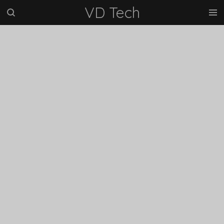
VD Tech
Vai
al
contenuto
principale