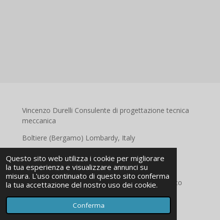
Vincenzo Durelli Consulente di progettazione tecnica
meccanica
Boltiere (Bergamo) Lombardy, Italy
e-mail:
durelli.vincenzo@gmail.com
Questo sito web utilizza i cookie per migliorare
la tua esperienza e visualizzare annunci su
tel: 0039 333 5903726
misura. L'uso continuato di questo sito conferma
© 2023 - 2024 Durelli Vincenzo consulente tecnico
la tua accettazione del nostro uso dei cookie.
Fornito da
Webador
Conferma