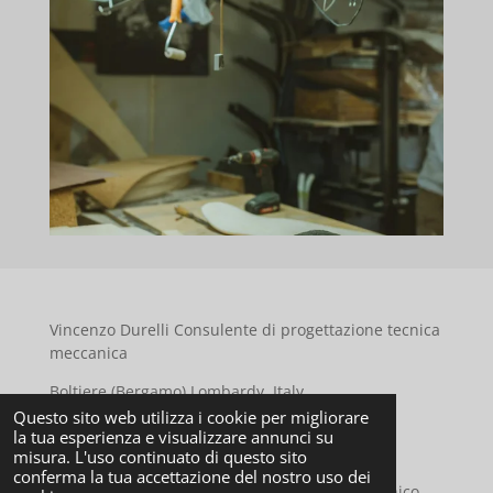
Vincenzo Durelli Consulente di progettazione tecnica
meccanica
Boltiere (Bergamo) Lombardy, Italy
Questo sito web utilizza i cookie per migliorare
e-mail:
durelli.vincenzo@gmail.com
la tua esperienza e visualizzare annunci su
misura. L'uso continuato di questo sito
tel: 0039 333 5903726
conferma la tua accettazione del nostro uso dei
© 2023 - 2024 Durelli Vincenzo consulente tecnico